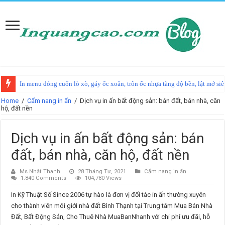
In menu hình mèo Maneki Neko cho quán mua may bán đắt, hút tiền tài lẫn
Home
/
Cẩm nang in ấn
/
Dịch vụ in ấn bất động sản: bán đất, bán nhà, căn
hộ, đất nền
Dịch vụ in ấn bất động sản: bán
đất, bán nhà, căn hộ, đất nền
Ms Nhật Thanh
28 Tháng Tư, 2021
Cẩm nang in ấn
1.840 Comments
104,780 Views
In Kỹ Thuật Số Since 2006 tự hào là đơn vị đối tác in ấn thường xuyên
cho thành viên môi giới nhà đất Bình Thạnh tại Trung tâm Mua Bán Nhà
Đất, Bất Động Sản, Cho Thuê Nhà MuaBanNhanh với chi phí ưu đãi, hỗ