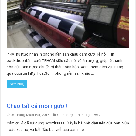
InKyThuatSo nhận in phông nền sân khâu đám cưới, lễ hỏi – In
backdrop đám cưới TPHCM siêu sắc nét và ấn tượng, giúp lễ thành
hôn của bạn được chuẩn bị thật hoàn hảo. Xem thêm dịch vụ: In tag
quà cưới tại InKyThuatSo In phông nền sân khấu …
xem blog
Chào tất cả mọi người!
26 Tháng Mười Hai, 2018
Chưa được phân loại
7
Cảm ơn vì đã sử dụng WordPress. Đây là bài viết đầu tiên của bạn. Sửa
hoặc xóa nó, và bắt đầu bài viết của bạn nhé!